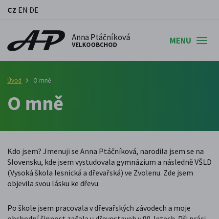
CZ
EN
DE
Anna Ptáčníková
MENU
VELKOOBCHOD
Úvod
O mně
O mně
Kdo jsem? Jmenuji se Anna Ptáčníková, narodila jsem se na
Slovensku, kde jsem vystudovala gymnázium a následně VŠLD
(Vysoká škola lesnická a dřevařská) ve Zvolenu. Zde jsem
objevila svou lásku ke dřevu.
Po škole jsem pracovala v dřevařských závodech a moje
obchodní činnost začala u dřevostaveb v 90. letech. Při práci