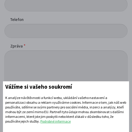
Telefon
*
Zpráva
Vážíme si vašeho soukromí
K analýze návštěvnosti a funkcí webu, ukládání vašeho nastavení a
personalizaci obsahu a reklam využíváme cookies. Informace o tom, jak náš web
používáte, sdílíme se svými partnery pro sociální média, inzerci a analýzy, kteří
mohou být ze zemí mimo EU. Partneři tyto údaje mohou zkombinovat s dalšími
informacemi, které jste jim poskytli nebo které získali v důsledku toho, že
používáte jejich služby.
Podrobné informace