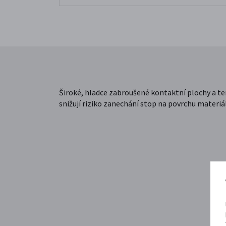
Široké, hladce zabroušené kontaktní plochy a te
snižují riziko zanechání stop na povrchu materiá