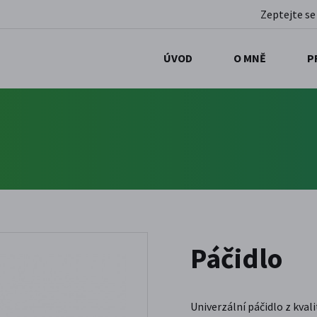
Zeptejte se
ÚVOD
O MNĚ
P
Páčidlo
Univerzální páčidlo z kvalit