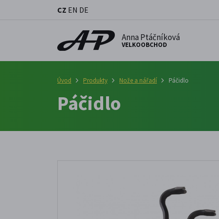
CZ
EN
DE
Anna Ptáčníková
VELKOOBCHOD
Úvod
Produkty
Nože a nářadí
Páčidlo
Páčidlo