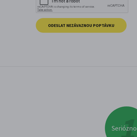
ODESLAT NEZÁVAZNOU POPTÁVKU
Seriózno