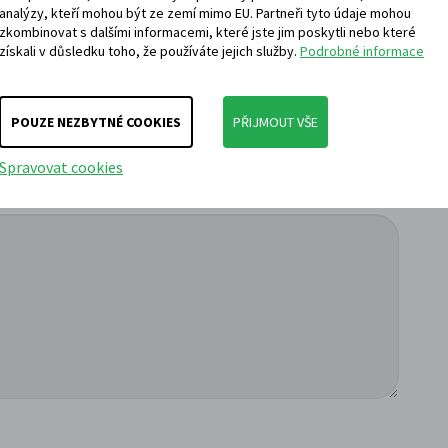
analýzy, kteří mohou být ze zemí mimo EU. Partneři tyto údaje mohou
zkombinovat s dalšími informacemi, které jste jim poskytli nebo které
získali v důsledku toho, že používáte jejich služby.
Podrobné informace
Telefon
POUZE NEZBYTNÉ COOKIES
PŘIJMOUT VŠE
Spravovat cookies