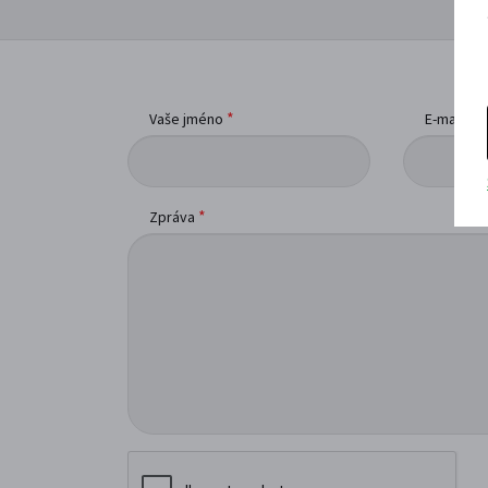
*
*
Vaše jméno
E-mail
*
Zpráva