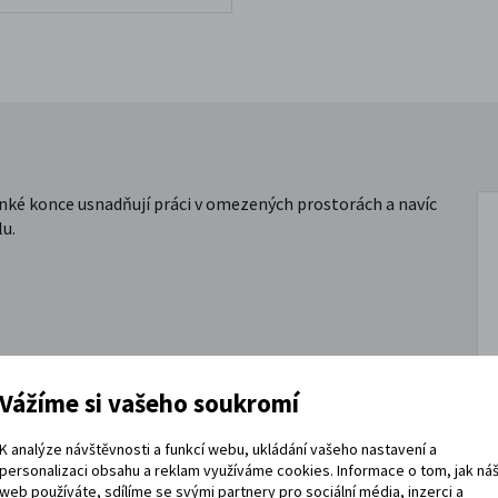
nké konce usnadňují práci v omezených prostorách a navíc
lu.
Vážíme si vašeho soukromí
K analýze návštěvnosti a funkcí webu, ukládání vašeho nastavení a
personalizaci obsahu a reklam využíváme cookies. Informace o tom, jak ná
web používáte, sdílíme se svými partnery pro sociální média, inzerci a