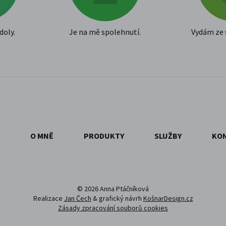
doly.
Je na mě spolehnutí.
Vydám ze
O MNĚ
PRODUKTY
SLUŽBY
KO
© 2026 Anna Ptáčníková
Realizace
Jan Čech
& grafický návrh
KošnarDesign.cz
Zásady zpracování souborů cookies