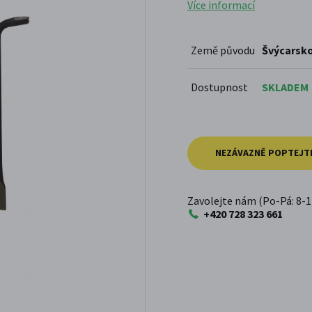
Více informací
Země původu
Švýcarsk
Dostupnost
SKLADEM
NEZÁVAZNĚ POPTEJT
Zavolejte nám (Po-Pá: 8-1
+420 728 323 661