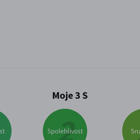
Moje 3 S
st
Spolehlivost
Sna