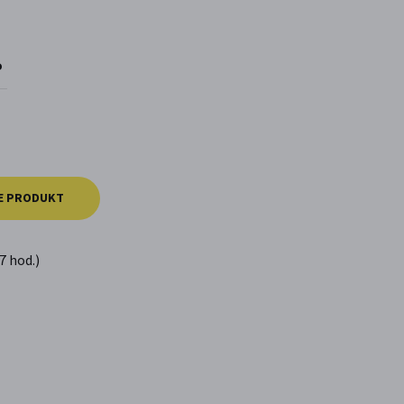
o
E PRODUKT
7 hod.)