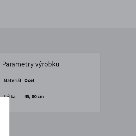
Parametry výrobku
Materiál
Ocel
Délka
45, 80 cm
š