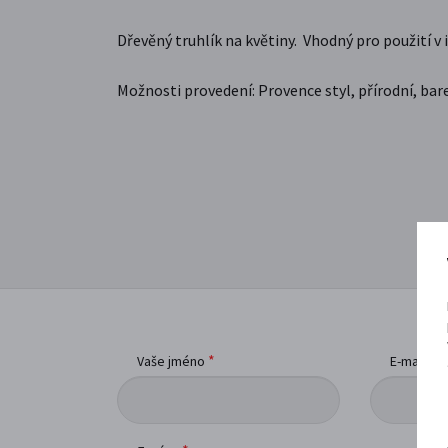
Dřevěný truhlík na květiny.
Vhodný pro použití v 
Možnosti provedení: Provence styl, přírodní, bar
*
*
Vaše jméno
E-mail