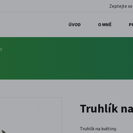
Zeptejte se
ÚVOD
O MNĚ
P
ny
Truhlík n
Truhlík na květiny.