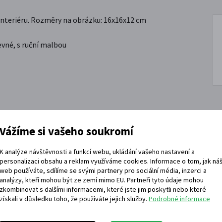
interiéru.
Rozměry na obrázku: 16x16x12 cm
evné, s ruční malbou
Vážíme si vašeho soukromí
K analýze návštěvnosti a funkcí webu, ukládání vašeho nastavení a
personalizaci obsahu a reklam využíváme cookies. Informace o tom, jak ná
web používáte, sdílíme se svými partnery pro sociální média, inzerci a
Telefon
analýzy, kteří mohou být ze zemí mimo EU. Partneři tyto údaje mohou
zkombinovat s dalšími informacemi, které jste jim poskytli nebo které
získali v důsledku toho, že používáte jejich služby.
Podrobné informace