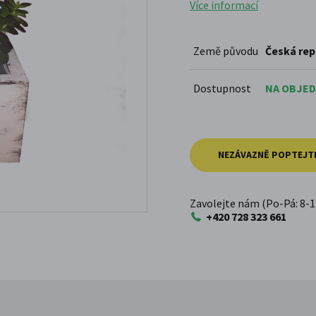
Více informací
Země původu
Česká rep
Dostupnost
NA OBJED
NEZÁVAZNĚ POPTEJT
Zavolejte nám (Po-Pá: 8-1
+420 728 323 661